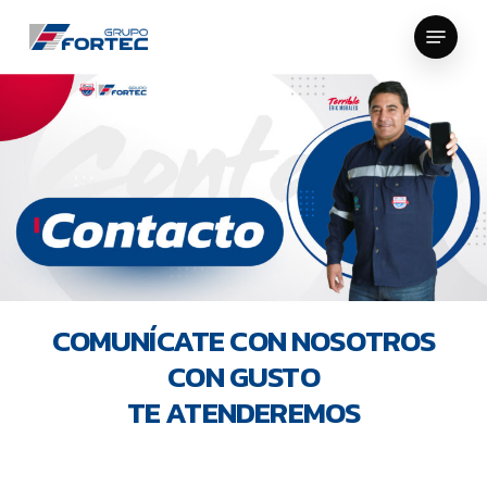
Skip
Menu
to
Close
main
Menu
content
COMUNÍCATE CON NOSOTROS
CON GUSTO
TE ATENDEREMOS